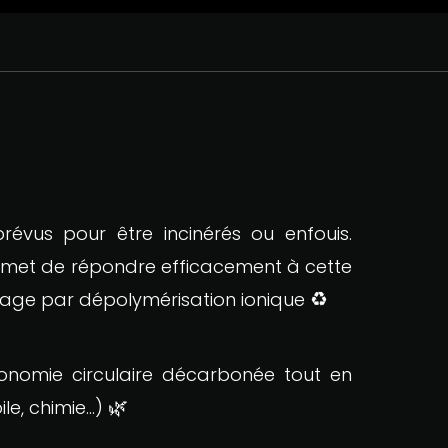
révus pour être incinérés ou enfouis.
rmet de répondre efficacement à cette
♻️
lage par dépolymérisation ionique
conomie circulaire décarbonée tout en
🌿
ile, chimie…)